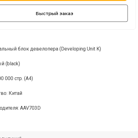
Быстрый заказ
альный блок девелопера (Developing Unit K)
й (black)
0 000 стр. (А4)
во: Китай
одителя: AAV703D