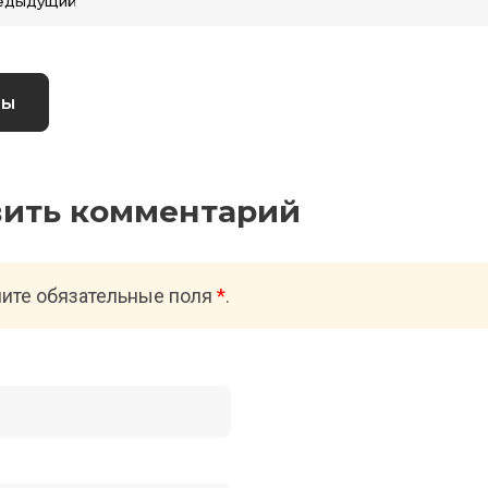
едыдущий
вы
вить комментарий
ите обязательные поля
*
.