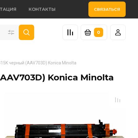
НТАЦИЯ
КОНТАКТЫ
СВЯЗАТЬСЯ
0
15K черный (AAV703D) Konica Minolta
AAV703D) Konica Minolta