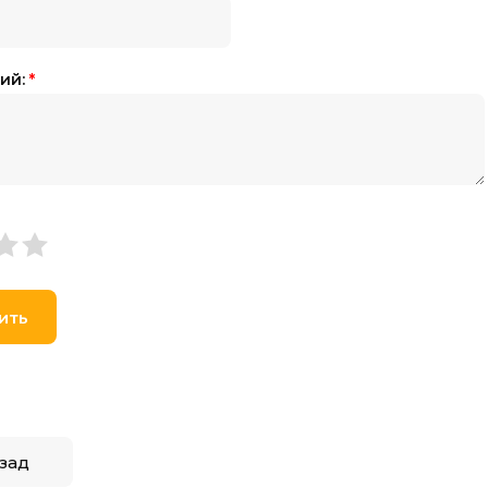
ий:
*
ить
зад