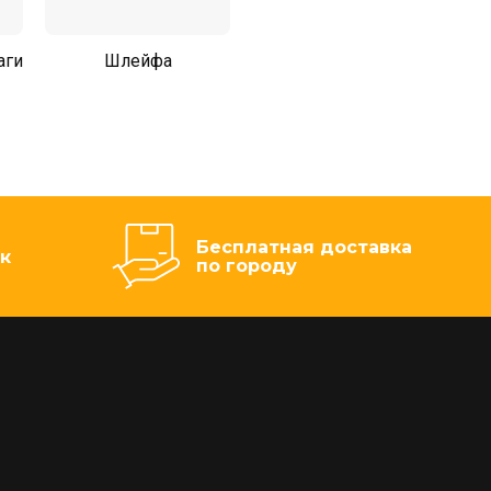
аги
Шлейфа
Бесплатная доставка
к
по городу